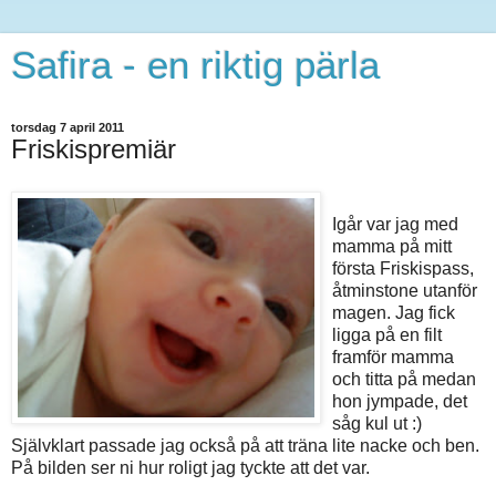
Safira - en riktig pärla
torsdag 7 april 2011
Friskispremiär
Igår var jag med
mamma på mitt
första Friskispass,
åtminstone utanför
magen. Jag fick
ligga på en filt
framför mamma
och titta på medan
hon jympade, det
såg kul ut :)
Självklart passade jag också på att träna lite nacke och ben.
På bilden ser ni hur roligt jag tyckte att det var.