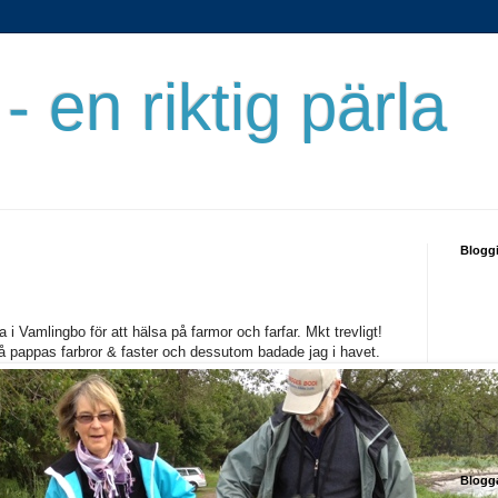
- en riktig pärla
Blogg
 i Vamlingbo för att hälsa på farmor och farfar. Mkt trevligt!
å pappas farbror & faster och dessutom badade jag i havet.
Blogg