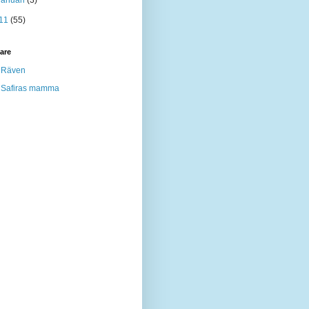
januari
(3)
11
(55)
are
Räven
Safiras mamma