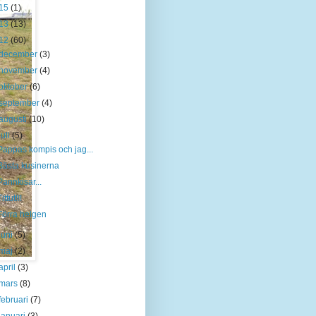
15
(1)
13
(13)
12
(60)
december
(3)
november
(4)
oktober
(6)
september
(4)
augusti
(10)
juli
(5)
Pappas kompis och jag...
Bästa kusinerna
Pannkisar...
ittut!!!
Förra helgen
juni
(5)
maj
(2)
april
(3)
mars
(8)
februari
(7)