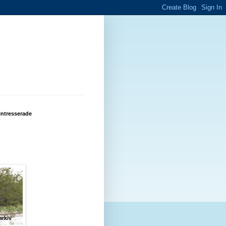
intresserade
arkiv